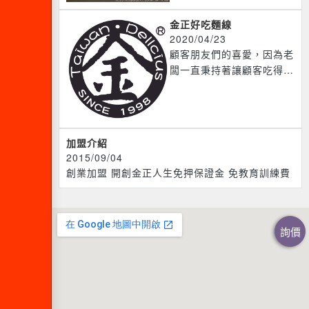
金正好吃麵線
2020/04/23
顧客朋友們的喜愛，因為老
闆一直秉持著讓顧客吃得安
心健康的理念
加盟介紹
2015/09/04
創業加盟 開創金正人生免押保證金 免教育訓練費
詢價